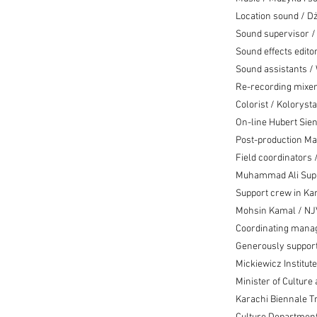
Location sound / D
Sound supervisor /
Sound effects edit
Sound assistants 
Re-recording mixer
Colorist / Kolorys
On-line Hubert Sien
Post-production Ma
Field coordinator
Muhammad Ali Supr
Support crew in K
Mohsin Kamal / N
Coordinating manag
Generously support
Mickiewicz Institut
Minister of Culture
Karachi Biennale Tr