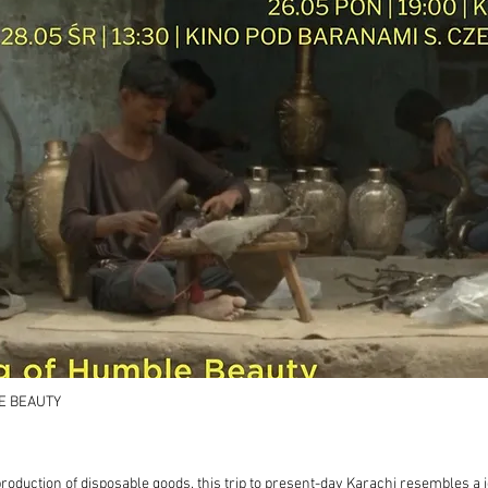
E BEAUTY
production of disposable goods, this trip to present-day Karachi resembles a 