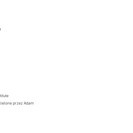
a
itute
dzielone przez Adam