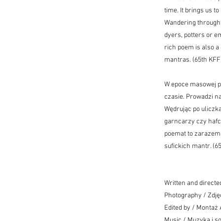
time. It brings us 
Wandering through t
dyers, potters or e
rich poem is also a 
mantras. (65th KFF
W epoce masowej pr
czasie. Prowadzi na
Wędrując po uliczk
garncarzy czy hafci
poemat to zarazem 
sufickich mantr. (6
Written and directe
Photography / Zdję
Edited by / Montaż
Music / Muzyka i s