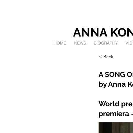
ANNA KON
HOME
NEWS
BIOGRAPHY
VID
< Back
A SONG O
by Anna K
World pre
premiera -