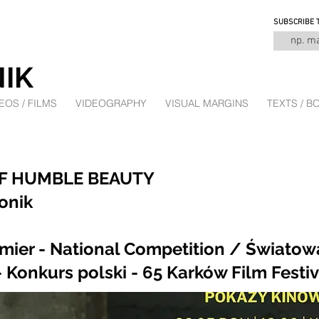
SUBSCRIBE 
IK
EOS / FILMS
VIDEOGRAPHY
VISUAL MARGINS
TEXTS / B
F HUMBLE BEAUTY
onik
mier - National Competition / Światow
 Konkurs polski - 65 Karków Film Festiv