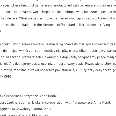
to places where beautiful items are manufactured with patience and impressiv
he streets, bazaars, workshops and local shops, we take a sneak peek at the
mbroiderers. What we gain is more than an ethnographic record. Devoid of wo
cinematic meditation on the richness of Pakistani culture to the purifying sou
)
odukcji dóbr jednorazowego użytku ta wyprawa do dzisiejszego Karaczi pr
s do miejsc, w których rzemieślnicy cierpliwie i z wielką maestrią wytwarza
ach, bazarach, warsztatach i lokalnych sklepikach, podglądamy pracę tradyc
arek. Ale dostajemy coś więcej niż etnograficzny zapis. Pozbawiony słów, b
filmowa medytacja wokół bogactwa pakistańskiej kultury przy oczyszczają
5ty KFF)
d / Scenariusz i reżyseria Anna Konik
cia Józefina Gocman Dicks in co-operation with / współpraca Anna Konik
 Agnieszka Kowalczyk, Anna Konik
ound design Wojciech Błażejczyk