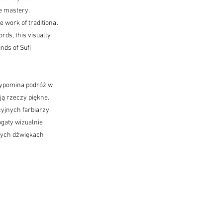
e mastery.
 work of traditional
rds, this visually
nds of Sufi
zypomina podróż w
ją rzeczy piękne.
yjnych farbiarzy,
ogaty wizualnie
cych dźwiękach