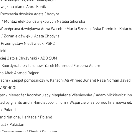
żwięk na planie Anna Konik
 Reżyseria dźwięku Agata Chodyra
or / Montaż efektów dźwiękowych Natalia Sikorska
/ Współpraca dźwiękowa Anna Warchoł Marta Szczepańska Dominika Kotarb
 / Zgranie dźwięku. Agata Chodyra
ta Przemysław Niedźwiecki PSFC
icki
ciej Ostoja Chyżyński / ADD SUM
s / Koordynatorzy terenowi Yaruk Mehmood Fareena Aslam
o Aftab Ahmed Rajper
arachi / Zespół pomocniczy w Karachi Ali Ahmed Junand Raza Noman Javed
JV SCHOOL
er / Menedżer koordynujący Magdalena Wiśniewska / Adam Mickiewicz Inst
ed by grants and in-kind support from / Wsparcie oraz pomoc finansowa u
e / Poland
 and National Heritage / Poland
ust / Pakistan